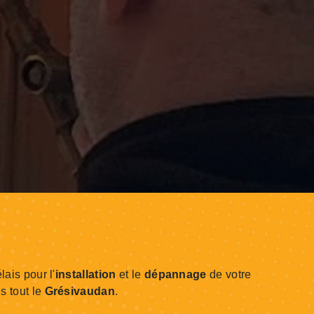
lais pour l'
installation
et le
dépannage
de votre
s tout le
Grésivaudan
.