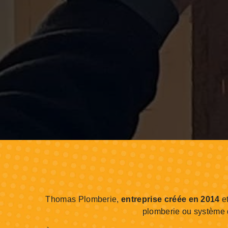
Thomas Plomberie,
entreprise créée en 2014
e
plomberie ou système