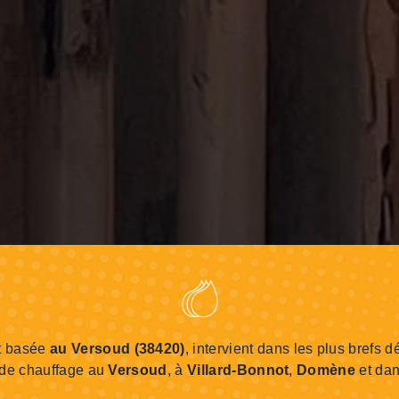
t basée
au Versoud (38420)
, intervient dans les plus brefs dé
 de chauffage au
Versoud
, à
Villard-Bonnot
,
Domène
et dan