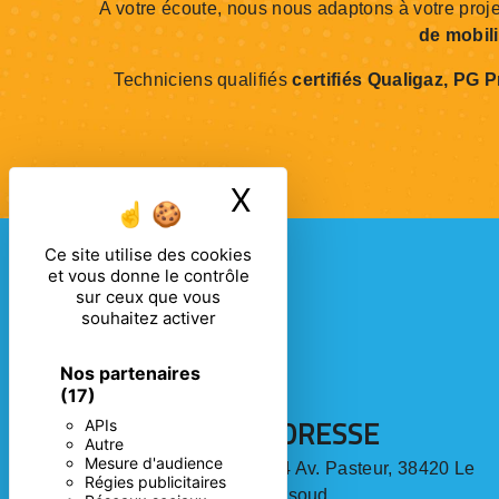
À votre écoute, nous nous adaptons à votre proj
de mobili
Techniciens qualifiés
certifiés Qualigaz, PG 
X
Masquer le ban
Ce site utilise des cookies
et vous donne le contrôle
sur ceux que vous
souhaitez activer
Nos partenaires
(17)
ADRESSE
APIs
Autre
Mesure d'audience
424 Av. Pasteur, 38420 Le
Régies publicitaires
Versoud