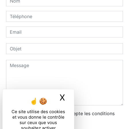
X
Masquer le ban
Ce site utilise des cookies
En cochant cette case, j'accepte les conditions
et vous donne le contrôle
particulières ci-dessous **
sur ceux que vous
souhaitez activer