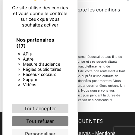
Ce site utilise des cookies
En cochant cette case, j'accepte les conditions
et vous donne le contrôle
particulières ci-dessous **
sur ceux que vous
souhaitez activer
ENVOYER
Nos partenaires
(17)
APIs
** Les données personnelles communiquées sont nécessaires aux fins de
Autre
vous contacter. Elles sont destinées à l'entreprise et ses sous-traitants.
Mesure d'audience
Vous disposez de droits d’accès, de rectification, d’effacement, de
Régies publicitaires
portabilité, de limitation, d’opposition, de retrait de votre consentement à tout
Réseaux sociaux
moment et du droit d’introduire une réclamation auprès d’une autorité de
Support
contrôle, ainsi que d’organiser le sort de vos données post-mortem. Vous
Vidéos
pouvez exercer ces droits par voie postale ou par courrier électronique. Un
justificatif d'identité pourra vous être demandé. Nous conservons vos
données pendant la période de prise de contact puis pendant la durée de
prescription légale aux fins probatoire et de gestion des contentieux.
Tout accepter
RECHERCHES FRÉQUENTES
Tout refuser
©
Vistalid
- 2026 - Tous droits réservés -
Mentions
Personnaliser