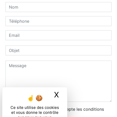
X
Masquer le ban
Ce site utilise des cookies
En cochant cette case, j'accepte les conditions
et vous donne le contrôle
particulières ci-dessous **