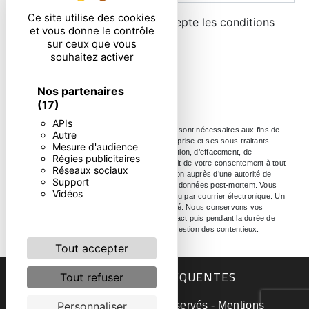
Ce site utilise des cookies
En cochant cette case, j'accepte les conditions
et vous donne le contrôle
particulières ci-dessous **
sur ceux que vous
souhaitez activer
ENVOYER
Nos partenaires
(17)
APIs
** Les données personnelles communiquées sont nécessaires aux fins de
Autre
vous contacter. Elles sont destinées à l'entreprise et ses sous-traitants.
Mesure d'audience
Vous disposez de droits d’accès, de rectification, d’effacement, de
Régies publicitaires
portabilité, de limitation, d’opposition, de retrait de votre consentement à tout
Réseaux sociaux
moment et du droit d’introduire une réclamation auprès d’une autorité de
Support
contrôle, ainsi que d’organiser le sort de vos données post-mortem. Vous
Vidéos
pouvez exercer ces droits par voie postale ou par courrier électronique. Un
justificatif d'identité pourra vous être demandé. Nous conservons vos
données pendant la période de prise de contact puis pendant la durée de
prescription légale aux fins probatoire et de gestion des contentieux.
Tout accepter
RECHERCHES FRÉQUENTES
Tout refuser
©
Vistalid
- 2026 - Tous droits réservés -
Mentions
Personnaliser