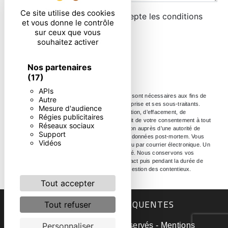
Ce site utilise des cookies
En cochant cette case, j'accepte les conditions
et vous donne le contrôle
particulières ci-dessous **
sur ceux que vous
souhaitez activer
ENVOYER
Nos partenaires
(17)
APIs
** Les données personnelles communiquées sont nécessaires aux fins de
Autre
vous contacter. Elles sont destinées à l'entreprise et ses sous-traitants.
Mesure d'audience
Vous disposez de droits d’accès, de rectification, d’effacement, de
Régies publicitaires
portabilité, de limitation, d’opposition, de retrait de votre consentement à tout
Réseaux sociaux
moment et du droit d’introduire une réclamation auprès d’une autorité de
Support
contrôle, ainsi que d’organiser le sort de vos données post-mortem. Vous
Vidéos
pouvez exercer ces droits par voie postale ou par courrier électronique. Un
justificatif d'identité pourra vous être demandé. Nous conservons vos
données pendant la période de prise de contact puis pendant la durée de
prescription légale aux fins probatoire et de gestion des contentieux.
Tout accepter
RECHERCHES FRÉQUENTES
Tout refuser
©
Vistalid
- 2026 - Tous droits réservés -
Mentions
Personnaliser