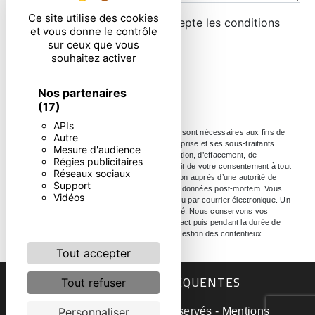
Ce site utilise des cookies
En cochant cette case, j'accepte les conditions
et vous donne le contrôle
particulières ci-dessous **
sur ceux que vous
souhaitez activer
ENVOYER
Nos partenaires
(17)
APIs
** Les données personnelles communiquées sont nécessaires aux fins de
Autre
vous contacter. Elles sont destinées à l'entreprise et ses sous-traitants.
Mesure d'audience
Vous disposez de droits d’accès, de rectification, d’effacement, de
Régies publicitaires
portabilité, de limitation, d’opposition, de retrait de votre consentement à tout
Réseaux sociaux
moment et du droit d’introduire une réclamation auprès d’une autorité de
Support
contrôle, ainsi que d’organiser le sort de vos données post-mortem. Vous
Vidéos
pouvez exercer ces droits par voie postale ou par courrier électronique. Un
justificatif d'identité pourra vous être demandé. Nous conservons vos
données pendant la période de prise de contact puis pendant la durée de
prescription légale aux fins probatoire et de gestion des contentieux.
Tout accepter
RECHERCHES FRÉQUENTES
Tout refuser
©
Vistalid
- 2026 - Tous droits réservés -
Mentions
Personnaliser