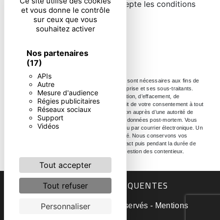
Ce site utilise des cookies
En cochant cette case, j'accepte les conditions
et vous donne le contrôle
particulières ci-dessous **
sur ceux que vous
souhaitez activer
ENVOYER
Nos partenaires
(17)
APIs
** Les données personnelles communiquées sont nécessaires aux fins de
Autre
vous contacter. Elles sont destinées à l'entreprise et ses sous-traitants.
Mesure d'audience
Vous disposez de droits d’accès, de rectification, d’effacement, de
Régies publicitaires
portabilité, de limitation, d’opposition, de retrait de votre consentement à tout
Réseaux sociaux
moment et du droit d’introduire une réclamation auprès d’une autorité de
Support
contrôle, ainsi que d’organiser le sort de vos données post-mortem. Vous
Vidéos
pouvez exercer ces droits par voie postale ou par courrier électronique. Un
justificatif d'identité pourra vous être demandé. Nous conservons vos
données pendant la période de prise de contact puis pendant la durée de
prescription légale aux fins probatoire et de gestion des contentieux.
Tout accepter
RECHERCHES FRÉQUENTES
Tout refuser
©
Vistalid
- 2026 - Tous droits réservés -
Mentions
Personnaliser
légales