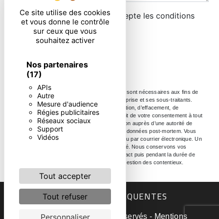
Ce site utilise des cookies
En cochant cette case, j'accepte les conditions
et vous donne le contrôle
particulières ci-dessous **
sur ceux que vous
souhaitez activer
ENVOYER
Nos partenaires
(17)
APIs
** Les données personnelles communiquées sont nécessaires aux fins de
Autre
vous contacter. Elles sont destinées à l'entreprise et ses sous-traitants.
Mesure d'audience
Vous disposez de droits d’accès, de rectification, d’effacement, de
Régies publicitaires
portabilité, de limitation, d’opposition, de retrait de votre consentement à tout
Réseaux sociaux
moment et du droit d’introduire une réclamation auprès d’une autorité de
Support
contrôle, ainsi que d’organiser le sort de vos données post-mortem. Vous
Vidéos
pouvez exercer ces droits par voie postale ou par courrier électronique. Un
justificatif d'identité pourra vous être demandé. Nous conservons vos
données pendant la période de prise de contact puis pendant la durée de
prescription légale aux fins probatoire et de gestion des contentieux.
Tout accepter
RECHERCHES FRÉQUENTES
Tout refuser
©
Vistalid
- 2026 - Tous droits réservés -
Mentions
Personnaliser