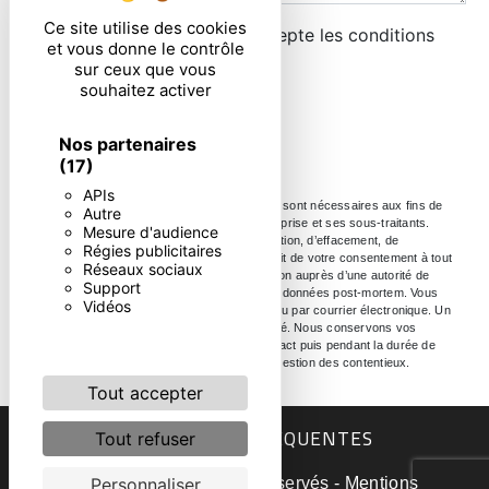
Ce site utilise des cookies
En cochant cette case, j'accepte les conditions
et vous donne le contrôle
particulières ci-dessous **
sur ceux que vous
souhaitez activer
ENVOYER
Nos partenaires
(17)
APIs
** Les données personnelles communiquées sont nécessaires aux fins de
Autre
vous contacter. Elles sont destinées à l'entreprise et ses sous-traitants.
Mesure d'audience
Vous disposez de droits d’accès, de rectification, d’effacement, de
Régies publicitaires
portabilité, de limitation, d’opposition, de retrait de votre consentement à tout
Réseaux sociaux
moment et du droit d’introduire une réclamation auprès d’une autorité de
Support
contrôle, ainsi que d’organiser le sort de vos données post-mortem. Vous
Vidéos
pouvez exercer ces droits par voie postale ou par courrier électronique. Un
justificatif d'identité pourra vous être demandé. Nous conservons vos
données pendant la période de prise de contact puis pendant la durée de
prescription légale aux fins probatoire et de gestion des contentieux.
Tout accepter
RECHERCHES FRÉQUENTES
Tout refuser
©
Vistalid
- 2026 - Tous droits réservés -
Mentions
Personnaliser