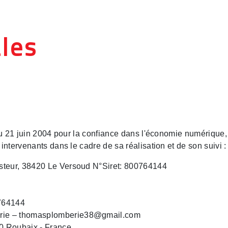
ACCUEIL
PLOMBERIE
CHAUFFAGE
NOUS CONTACTE
les
du 21 juin 2004 pour la confiance dans l'économie numérique, i
s intervenants dans le cadre de sa réalisation et de son suivi :
steur, 38420 Le Versoud N°Siret: 800764144
764144
rie – thomasplomberie38@gmail.com
0 Roubaix - France