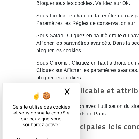
Bloquer tous les cookies. Validez sur Ok.
Sous Firefox : en haut de la fenêtre du naviga
Paramétrez les Règles de conservation sur : u
Sous Safari : Cliquez en haut à droite du n
Afficher les paramètres avancés. Dans la sec
bloquer les cookies.
Sous Chrome : Cliquez en haut à droite du n
Cliquez sur Afficher les paramètres avancés. 
bloquer les cookies.
9. Droit applicable et attrib
X
Masquer le ban
Tout litige en relation avec l’utilisation du sit
Ce site utilise des cookies
et vous donne le contrôle
tribunaux compétents de Paris.
sur ceux que vous
10. Les principales lois con
souhaitez activer