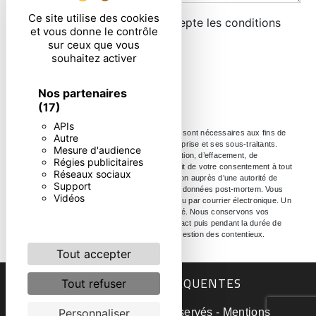
Ce site utilise des cookies
En cochant cette case, j'accepte les conditions
et vous donne le contrôle
particulières ci-dessous **
sur ceux que vous
souhaitez activer
ENVOYER
Nos partenaires
(17)
APIs
** Les données personnelles communiquées sont nécessaires aux fins de
Autre
vous contacter. Elles sont destinées à l'entreprise et ses sous-traitants.
Mesure d'audience
Vous disposez de droits d’accès, de rectification, d’effacement, de
Régies publicitaires
portabilité, de limitation, d’opposition, de retrait de votre consentement à tout
Réseaux sociaux
moment et du droit d’introduire une réclamation auprès d’une autorité de
Support
contrôle, ainsi que d’organiser le sort de vos données post-mortem. Vous
Vidéos
pouvez exercer ces droits par voie postale ou par courrier électronique. Un
justificatif d'identité pourra vous être demandé. Nous conservons vos
données pendant la période de prise de contact puis pendant la durée de
prescription légale aux fins probatoire et de gestion des contentieux.
Tout accepter
RECHERCHES FRÉQUENTES
Tout refuser
©
Vistalid
- 2026 - Tous droits réservés -
Mentions
Personnaliser