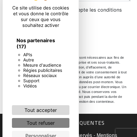
Ce site utilise des cookies
En cochant cette case, j'accepte les conditions
et vous donne le contrôle
particulières ci-dessous **
sur ceux que vous
souhaitez activer
ENVOYER
Nos partenaires
(17)
APIs
** Les données personnelles communiquées sont nécessaires aux fins de
Autre
vous contacter. Elles sont destinées à l'entreprise et ses sous-traitants.
Mesure d'audience
Vous disposez de droits d’accès, de rectification, d’effacement, de
Régies publicitaires
portabilité, de limitation, d’opposition, de retrait de votre consentement à tout
Réseaux sociaux
moment et du droit d’introduire une réclamation auprès d’une autorité de
Support
contrôle, ainsi que d’organiser le sort de vos données post-mortem. Vous
Vidéos
pouvez exercer ces droits par voie postale ou par courrier électronique. Un
justificatif d'identité pourra vous être demandé. Nous conservons vos
données pendant la période de prise de contact puis pendant la durée de
prescription légale aux fins probatoire et de gestion des contentieux.
Tout accepter
RECHERCHES FRÉQUENTES
Tout refuser
©
Vistalid
- 2026 - Tous droits réservés -
Mentions
Personnaliser