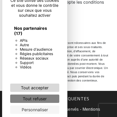
Ce site utilise des cookies
En cochant cette case, j'accepte les conditions
et vous donne le contrôle
particulières ci-dessous **
sur ceux que vous
souhaitez activer
ENVOYER
Nos partenaires
(17)
APIs
** Les données personnelles communiquées sont nécessaires aux fins de
Autre
vous contacter. Elles sont destinées à l'entreprise et ses sous-traitants.
Mesure d'audience
Vous disposez de droits d’accès, de rectification, d’effacement, de
Régies publicitaires
portabilité, de limitation, d’opposition, de retrait de votre consentement à tout
Réseaux sociaux
moment et du droit d’introduire une réclamation auprès d’une autorité de
Support
contrôle, ainsi que d’organiser le sort de vos données post-mortem. Vous
Vidéos
pouvez exercer ces droits par voie postale ou par courrier électronique. Un
justificatif d'identité pourra vous être demandé. Nous conservons vos
données pendant la période de prise de contact puis pendant la durée de
prescription légale aux fins probatoire et de gestion des contentieux.
Tout accepter
RECHERCHES FRÉQUENTES
Tout refuser
©
Vistalid
- 2026 - Tous droits réservés -
Mentions
Personnaliser
légales