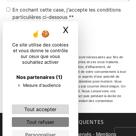
En cochant cette case, j'accepte les conditions
particulières ci-dessous **
X
Masquer le ban
ENVOYER
Ce site utilise des cookies
et vous donne le contrôle
sur ceux que vous
** Les données personnelles communiquées sont nécessaires aux fins de
souhaitez activer
vous contacter. Elles sont destinées à l'entreprise et ses sous-traitants.
Vous disposez de droits d’accès, de rectification, d’effacement, de
portabilité, de limitation, d’opposition, de retrait de votre consentement à tout
Nos partenaires
(1)
moment et du droit d’introduire une réclamation auprès d’une autorité de
contrôle, ainsi que d’organiser le sort de vos données post-mortem. Vous
Mesure d'audience
pouvez exercer ces droits par voie postale ou par courrier électronique. Un
justificatif d'identité pourra vous être demandé. Nous conservons vos
données pendant la période de prise de contact puis pendant la durée de
prescription légale aux fins probatoire et de gestion des contentieux.
Tout accepter
RECHERCHES FRÉQUENTES
Tout refuser
©
Vistalid
- 2026 - Tous droits réservés -
Mentions
Personnaliser