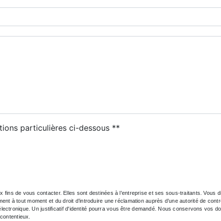
deau des cookies
tions particulières ci-dessous **
ENVOYER
s de vous contacter. Elles sont destinées à l'entreprise et ses sous-traitants. Vous dis
ntement à tout moment et du droit d’introduire une réclamation auprès d’une autorité de con
électronique. Un justificatif d'identité pourra vous être demandé. Nous conservons vos d
 contentieux.