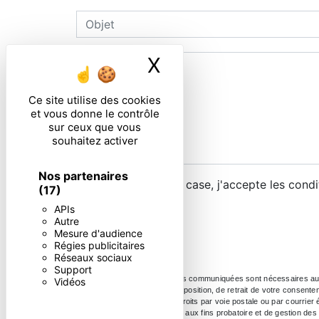
X
Masquer le ban
Ce site utilise des cookies
et vous donne le contrôle
sur ceux que vous
souhaitez activer
Nos partenaires
En cochant cette case, j'accepte les condi
(17)
APIs
Autre
Mesure d'audience
Régies publicitaires
Réseaux sociaux
Support
** Les données personnelles communiquées sont nécessaires aux fin
Vidéos
portabilité, de limitation, d’opposition, de retrait de votre conse
Vous pouvez exercer ces droits par voie postale ou par courrier 
durée de prescription légale aux fins probatoire et de gestion des