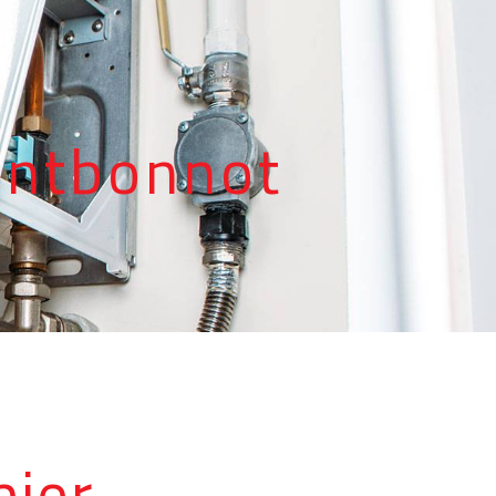
R
ontbonnot
ier