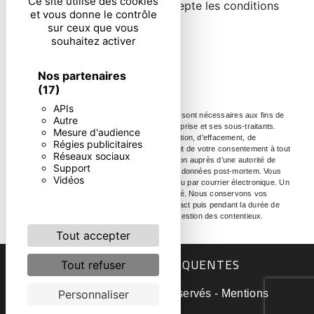
Ce site utilise des cookies
En cochant cette case, j'accepte les conditions
et vous donne le contrôle
particulières ci-dessous **
sur ceux que vous
souhaitez activer
ENVOYER
Nos partenaires
(17)
APIs
** Les données personnelles communiquées sont nécessaires aux fins de
Autre
vous contacter. Elles sont destinées à l'entreprise et ses sous-traitants.
Mesure d'audience
Vous disposez de droits d’accès, de rectification, d’effacement, de
Régies publicitaires
portabilité, de limitation, d’opposition, de retrait de votre consentement à tout
Réseaux sociaux
moment et du droit d’introduire une réclamation auprès d’une autorité de
Support
contrôle, ainsi que d’organiser le sort de vos données post-mortem. Vous
Vidéos
pouvez exercer ces droits par voie postale ou par courrier électronique. Un
justificatif d'identité pourra vous être demandé. Nous conservons vos
données pendant la période de prise de contact puis pendant la durée de
prescription légale aux fins probatoire et de gestion des contentieux.
Tout accepter
RECHERCHES FRÉQUENTES
Tout refuser
©
Vistalid
- 2026 - Tous droits réservés -
Mentions
Personnaliser
légales