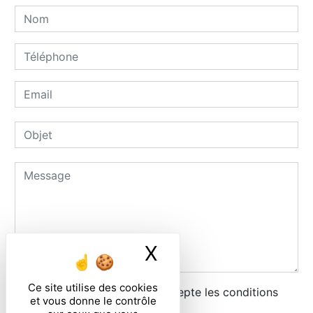
X
Masquer le ban
Ce site utilise des cookies
En cochant cette case, j'accepte les conditions
et vous donne le contrôle
particulières ci-dessous **