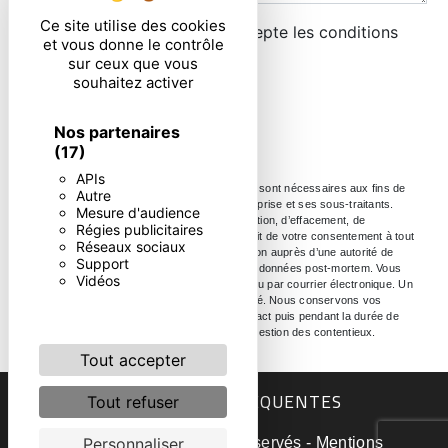
Ce site utilise des cookies
En cochant cette case, j'accepte les conditions
et vous donne le contrôle
particulières ci-dessous **
sur ceux que vous
souhaitez activer
ENVOYER
Nos partenaires
(17)
APIs
** Les données personnelles communiquées sont nécessaires aux fins de
Autre
vous contacter. Elles sont destinées à l'entreprise et ses sous-traitants.
Mesure d'audience
Vous disposez de droits d’accès, de rectification, d’effacement, de
Régies publicitaires
portabilité, de limitation, d’opposition, de retrait de votre consentement à tout
Réseaux sociaux
moment et du droit d’introduire une réclamation auprès d’une autorité de
Support
contrôle, ainsi que d’organiser le sort de vos données post-mortem. Vous
Vidéos
pouvez exercer ces droits par voie postale ou par courrier électronique. Un
justificatif d'identité pourra vous être demandé. Nous conservons vos
données pendant la période de prise de contact puis pendant la durée de
prescription légale aux fins probatoire et de gestion des contentieux.
Tout accepter
RECHERCHES FRÉQUENTES
Tout refuser
©
Vistalid
- 2026 - Tous droits réservés -
Mentions
Personnaliser