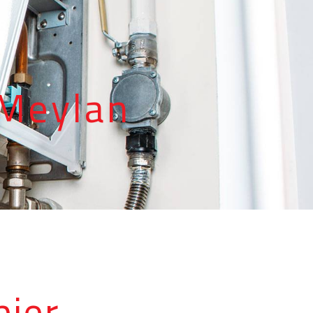
R
 Meylan
ier