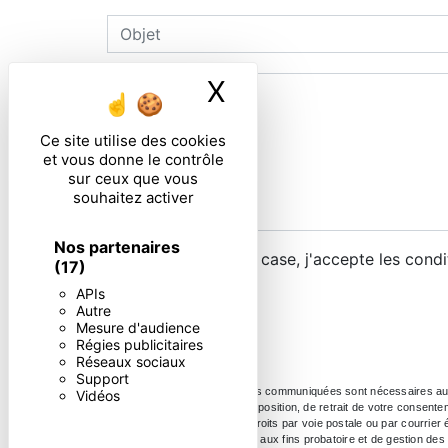
X
Masquer le ban
Ce site utilise des cookies
et vous donne le contrôle
sur ceux que vous
souhaitez activer
Nos partenaires
En cochant cette case, j'accepte les condi
(17)
APIs
Autre
Mesure d'audience
Régies publicitaires
Réseaux sociaux
Support
** Les données personnelles communiquées sont nécessaires aux fin
Vidéos
portabilité, de limitation, d’opposition, de retrait de votre conse
Vous pouvez exercer ces droits par voie postale ou par courrier 
durée de prescription légale aux fins probatoire et de gestion des