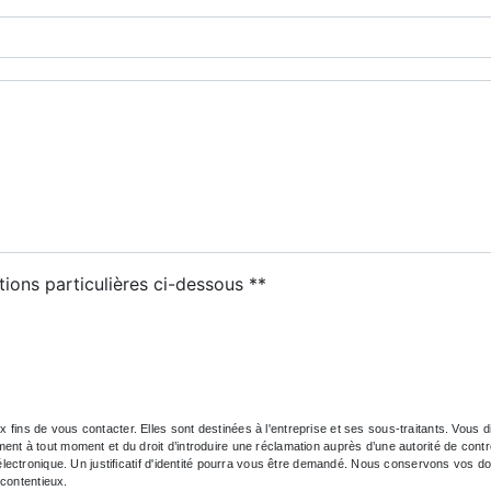
deau des cookies
tions particulières ci-dessous **
ENVOYER
s de vous contacter. Elles sont destinées à l'entreprise et ses sous-traitants. Vous dis
ntement à tout moment et du droit d’introduire une réclamation auprès d’une autorité de con
électronique. Un justificatif d'identité pourra vous être demandé. Nous conservons vos d
 contentieux.