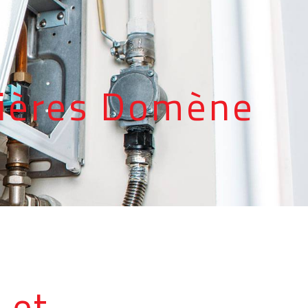
R
udières Domène
 et