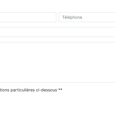
deau des cookies
tions particulières ci-dessous **
ENVOYER