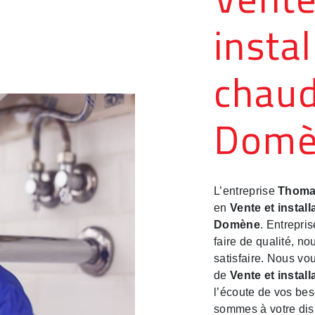
insta
chaud
Domè
L’entreprise
Thoma
en
Vente et instal
Domène
. Entrepri
faire de qualité, n
satisfaire. Nous vo
de
Vente et instal
l’écoute de vos bes
sommes à votre disp